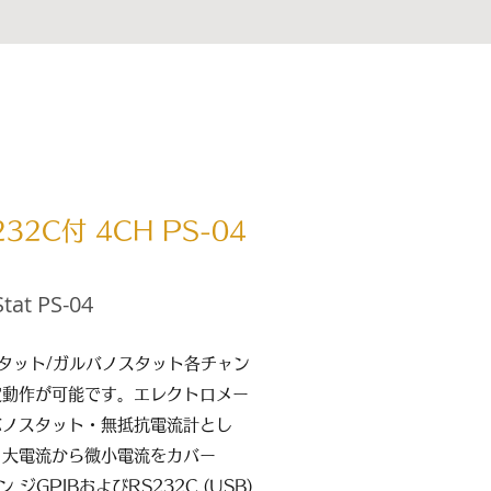
232C付 4CH PS-04
Stat PS-04
タット/ガルバノスタット各チャン
定動作が可能です。エレクトロメー
バノスタット・無抵抗電流計とし
。大電流から微小電流をカバー
ン ジGPIBおよびRS232C (USB)